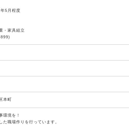
25年5月程度
重・家具組立
899)
区本町
事環境を！
した職場作りを行っています。