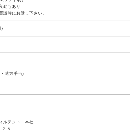
夜勤もあり
面談時にお話し下さい。
)
・遠方手当)
ィルテクト 本社
2-5