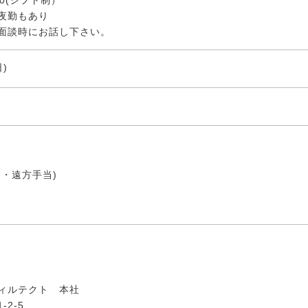
夜勤もあり
面談時にお話し下さい。
)
・遠方手当)
ィルテクト 本社
2-5