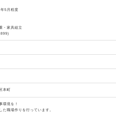
25年5月程度
重・家具組立
899)
区本町
事環境を！
した職場作りを行っています。