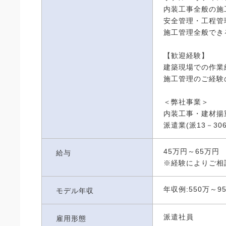
内装工事全般の施
安全管理・工程管
施工管理全般でき
【歓迎経験】
建築現場での作業
施工管理のご経験
＜弊社事業＞
内装工事・建材揚
派遣業(派13－306
45万円～65万円
給与
※経験によりご相
年収例:550万～
モデル年収
派遣社員
雇用形態