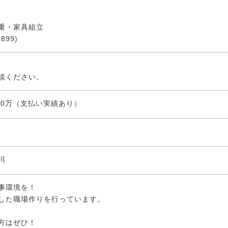
重・家具組立
899)
談ください。
950万（支払い実績あり）
川
事環境を！
した職場作りを行っています。
方はぜひ！