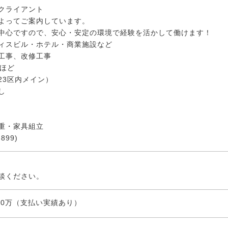
クライアント
よってご案内しています。
中心ですので、安心・安定の環境で経験を活かして働けます！
ィスビル・ホテル・商業施設など
工事、改修工事
年ほど
23区内メイン）
し
重・家具組立
899)
談ください。
950万（支払い実績あり）