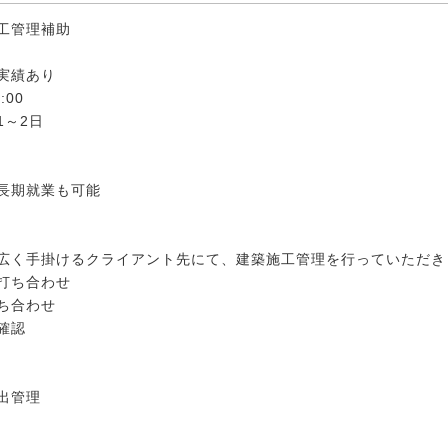
工管理補助
実績あり
:00
休1～2日
長期就業も可能
広く手掛けるクライアント先にて、建築施工管理を行っていただき
打ち合わせ
ち合わせ
確認
出管理