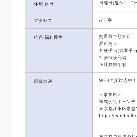
日曜日(週休1～2日
休暇.休日
品川駅
アクセス
交通費全額支給
待遇.福利厚生
昇給あり
各種手当(残業手当
社会保険完備
正社員登用有
WEB面接対応中！
応募方法
＜事業所＞
株式会社キャンデ
東京都江東区常盤1-
https://candealtec
東京都で派遣のお