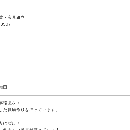
重・家具組立
899)
梅田
事環境を！
した職場作りを行っています。
方はぜひ！
、働き易い環境が整っています！