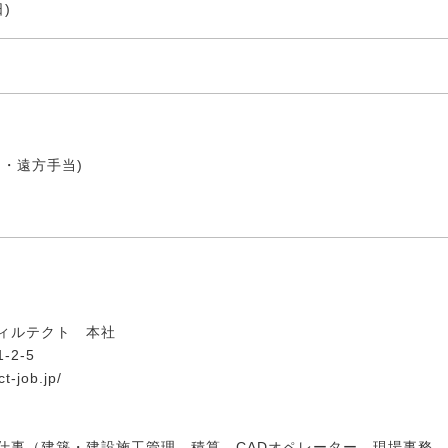
)
・遠方手当)
ィルテクト 本社
2-5
t-job.jp/
仕事（建築・建設施工管理、積算、CADオペレーター、現場事務