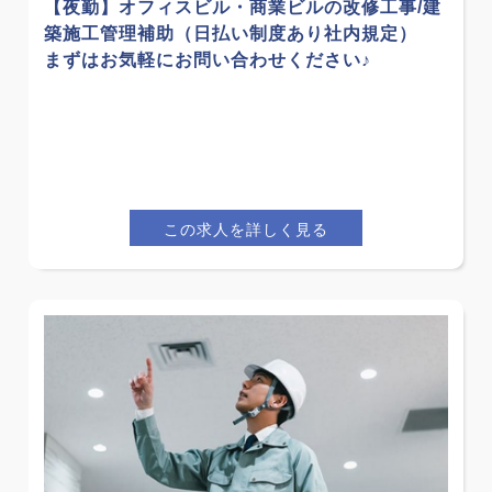
【夜勤】オフィスビル・商業ビルの改修工事/建
築施工管理補助（日払い制度あり社内規定）
まずはお気軽にお問い合わせください♪
この求人を詳しく見る