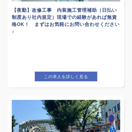
【夜勤】改修工事 内装施工管理補助（日払い
制度あり社内規定）現場での経験があれば無資
格OK！ まずはお気軽にお問い合わせください
♪
この求人を詳しく見る