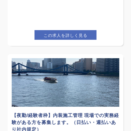
この求人を詳しく見る
【夜勤/経験者枠】内装施工管理 現場での実務経
験がある方を募集します。（日払い・週払いあ
り社内規定）