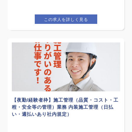
この求人を詳しく見る
【夜勤/経験者枠】施工管理（品質・コスト・工
程・安全等の管理）業務 内装施工管理（日払
い・週払いあり社内規定）