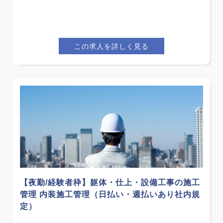
この求人を詳しく見る
【夜勤/経験者枠】躯体・仕上・設備工事の施工
管理 内装施工管理（日払い・週払いあり社内規
定）